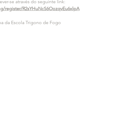
rever-se através do seguinte link:
ng/register/R2sYHuNcS6OozqvEu6xlpA
a da Escola Trigono de Fogo