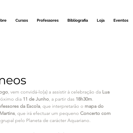
bre
Cursos
Professores
Bibliografia
Loja
Eventos
meos
Fogo
, vem convidá-lo(a) a assistir à celebração da 
Lua 
róximo dia 
11 de Junho
, a partir das 
18h30m
.
ofessores da Escola
, que interpretarão o 
mapa do 
Martins
, que irá efectuar um pequeno 
Concerto com 
grupal pelo Planeta de carácter Aquariano.