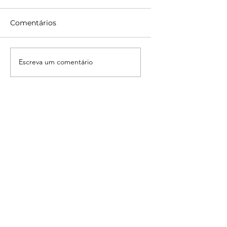
Comentários
Solstício de Verão
Lua Cheia de
Escreva um comentário
Gémeos