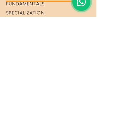
FUNDAMENTALS
SPECIALIZATION
EVENTS
FIRE TRIGONE
About Us
Astrology Course
Theosophy and Social Sciences
Course
Miscellaneous Modules
Teachers
Events
FOLLOW US