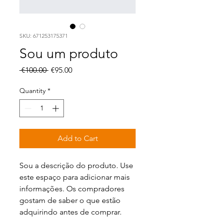
SKU: 671253175371
Sou um produto
Regular Price
Sale Price
 €100.00 
€95.00
Quantity
*
Add to Cart
Sou a descrição do produto. Use 
este espaço para adicionar mais 
informações. Os compradores 
gostam de saber o que estão 
adquirindo antes de comprar.