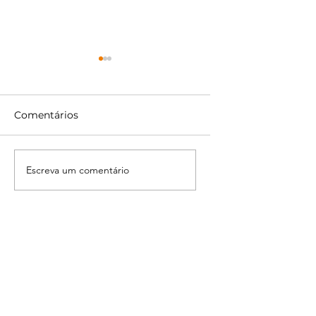
Comentários
Solstício de Verão
Lua Cheia de
Escreva um comentário
Gémeos