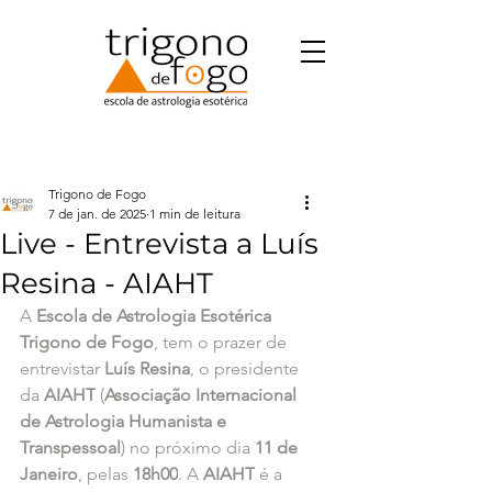
Trigono de Fogo
7 de jan. de 2025
1 min de leitura
Live - Entrevista a Luís
Resina - AIAHT
A 
Escola de Astrologia Esotérica 
Trigono de Fogo
, tem o prazer de 
entrevistar 
Luís Resina
, o presidente 
da 
AIAHT
 (
Associação Internacional 
de Astrologia Humanista e 
Transpessoal
) no próximo dia 
11 de 
Janeiro
, pelas 
18h00
. A 
AIAHT
 é a 