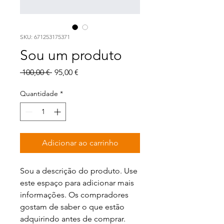
SKU: 671253175371
Sou um produto
Preço normal
Preço promocional
 100,00 € 
95,00 €
Quantidade
*
Adicionar ao carrinho
Sou a descrição do produto. Use 
este espaço para adicionar mais 
informações. Os compradores 
gostam de saber o que estão 
adquirindo antes de comprar.