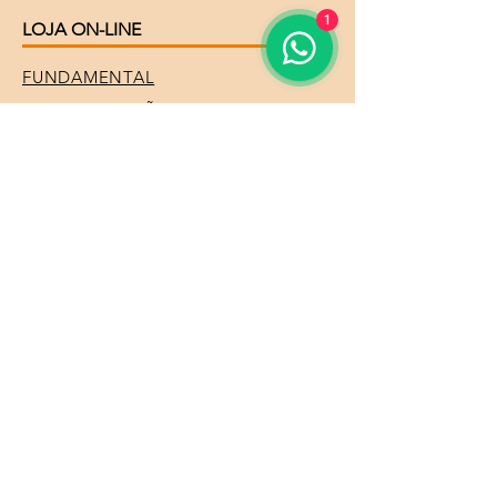
1
LOJA ON-LINE
FUNDAMENTAL
ESPECIALIZAÇÃO
EVENTOS
TRIGONO DE FOGO
Sobre Nós
Curso Astrologia
Curso Teosofia e Ciências Sociais
Módulos Diversos
Professores
Eventos