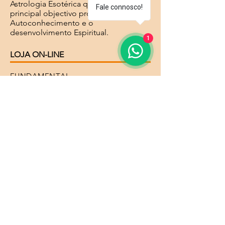
Astrologia Esotérica que tem como
Fale connosco!
principal objectivo promover o
Autoconhecimento e o
desenvolvimento Espiritual.
1
LOJA ON-LINE
FUNDAMENTAL
ESPECIALIZAÇÃO
EVENTOS
TRIGONO DE FOGO
Sobre Nós
Curso Astrologia
Curso Teosofia e Ciências Sociais
Módulos Diversos
Professores