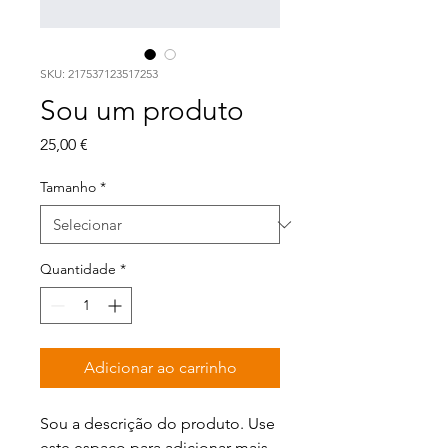
SKU: 217537123517253
Sou um produto
Preço
25,00 €
Tamanho
*
Quantidade
*
Adicionar ao carrinho
Sou a descrição do produto. Use 
este espaço para adicionar mais 