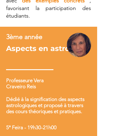
avec
des exemples concrets
,
favorisant la participation des
étudiants.
3ème année
Aspects en astrologie
Professeure Vera
Craveiro Reis
Dédié à la signification des aspects
astrologiques et proposé à travers
des cours théoriques et pratiques.
5ª Feira - 19h30-21h00