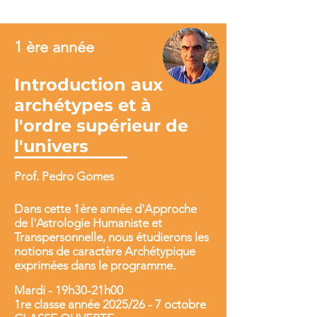
1 ère année
Introduction aux
archétypes et à
l'ordre supérieur de
l'univers
Prof. Pedro Gomes
Dans cette 1ère année d'Approche
de l'Astrologie Humaniste et
Transpersonnelle, nous étudierons les
notions de caractère Archétypique
exprimées dans le programme.
Mardi - 19h30-21h00
1re classe année 2025/26 - 7 octobre