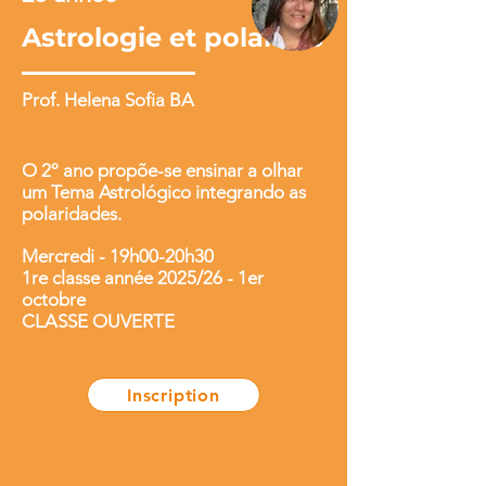
Astrologie et polarités
Prof. Helena Sofia BA
O 2º ano propõe-se ensinar a olhar
um Tema Astrológico integrando as
polaridades.
Mercredi - 19h00-20h30
1re classe année 2025/26 - 1er
octobre
CLASSE OUVERTE
Inscription