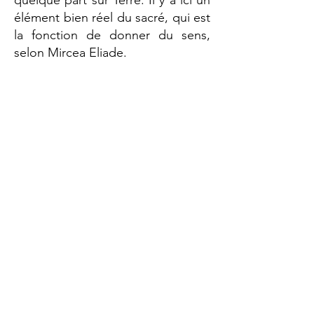
quelque part sur Terre. Il y a ici un
élément bien réel du sacré, qui est
la fonction de donner du sens,
selon Mircea Eliade.
Cet auteur voit dans le mythe « le
modèle archétypal de toutes les
créations, quel que soit le plan sur
lequel elles se développent :
biologique, psychologique,
spirituel. La fonction principale du
mythe est de donner des modèles
exemplaires à toutes les actions
humaines significatives » (Eliade,
1991 ; VO 1952). Tous les mythes
racontent une histoire dans
laquelle les héros sont impliqués
dans une quête et ne s'arrêtent