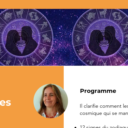
Programme
es
Il clarifie comment l
cosmique qui se mani
12 signes du zodiaq