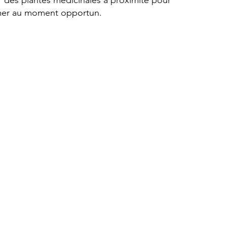
oir des plantes médicinales à proximité pour
mer au moment opportun.