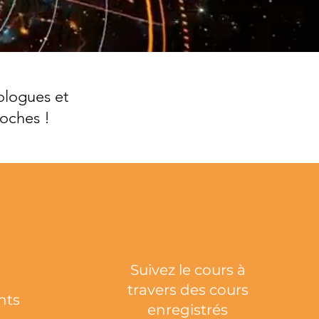
ologues et
oches !
Suivez le cours à
travers des cours
nts
enregistrés