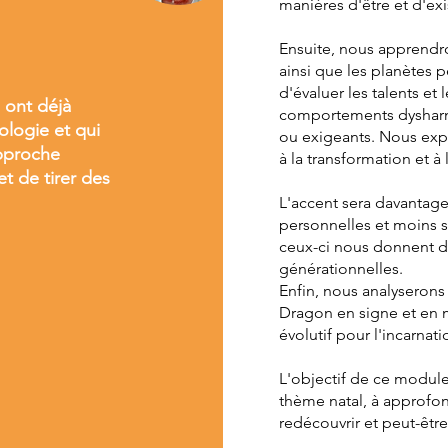
manières d'être et d'exi
Ensuite, nous apprendron
ainsi que les planètes p
d'évaluer les talents et 
 ont déjà
comportements dysharmo
ologie et qui
ou exigeants. Nous exp
approche
à la transformation et 
et de tirer des
L'accent sera davantage
personnelles et moins su
ceux-ci nous donnent de
générationnelles.
Enfin, nous analyserons
Dragon en signe et en 
évolutif pour l'incarnati
L'objectif de ce module 
thème natal, à approfon
redécouvrir et peut-être