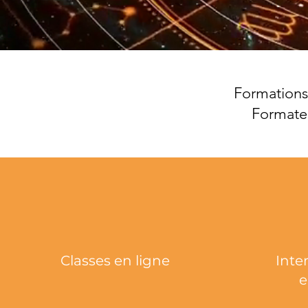
Formations
Formateu
Classes en ligne
Inte
e