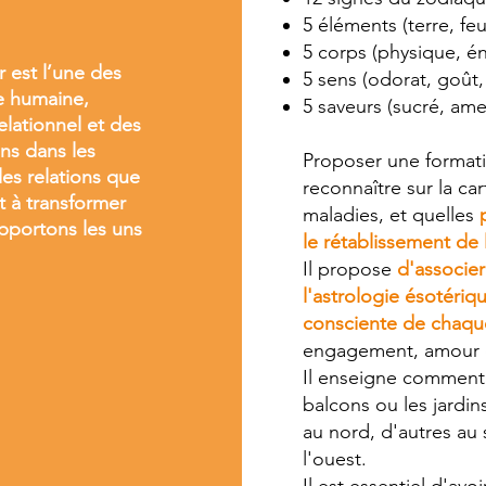
5 éléments (terre, feu
5 corps (physique, é
 est l’une des
5 sens (odorat, goût,
ie humaine,
5 saveurs (sucré, amer
elationnel et des
ns dans les
Proposer une formati
es relations que
reconnaître sur la ca
t à transformer
maladies, et quelles
pportons les uns
le rétablissement de 
Il propose
d'associer
l'astrologie ésotéri
consciente de chaqu
engagement, amour e
Il enseigne comment 
balcons ou les jardin
au nord, d'autres au 
l'ouest.