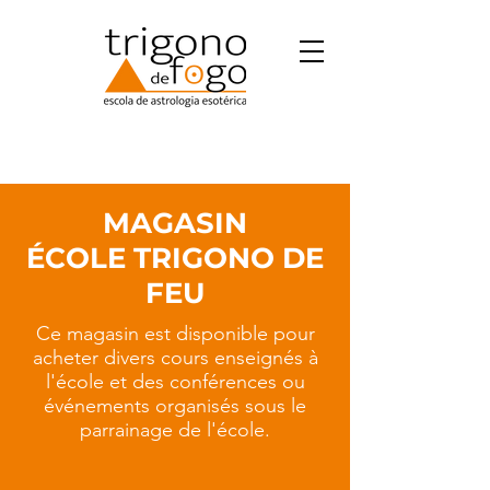
MAGASIN
ÉCOLE TRIGONO DE
FEU
Ce magasin est disponible pour
acheter divers cours enseignés à
l'école et des conférences ou
événements organisés sous le
parrainage de l'école.