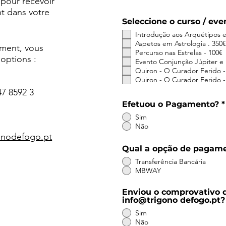
pour recevoir
nt dans votre
Seleccione o curso / eve
Introdução aos Arquétipos 
Aspetos em Astrologia . 350€
ement, vous
Percurso nas Estrelas - 100€
options :​
Evento Conjunção Júpiter e 
Quiron - O Curador Ferido -
Quiron - O Curador Ferido -
7 8592 3
Efetuou o Pagamento?
*
Sim
Não
onodefogo.pt
Qual a opção de pagame
Transferência Bancária
MBWAY
Enviou o comprovativo 
info@trigono defogo.pt?
Sim
Não