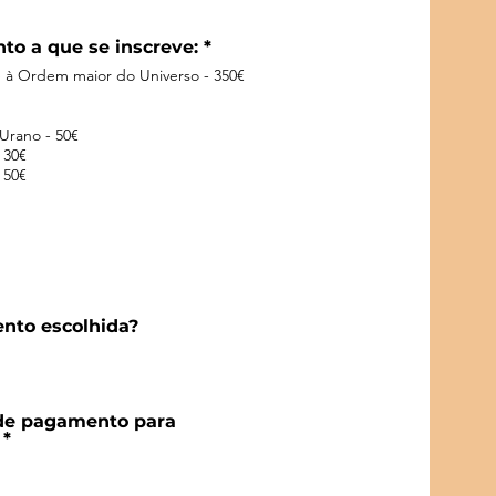
O
nto a que se inscreve:
*
b
e à Ordem maior do Universo - 350€
l
i
g
a
Urano - 50€
t
 30€
o
 50€
i
r
e
nto escolhida?
de pagamento para
*