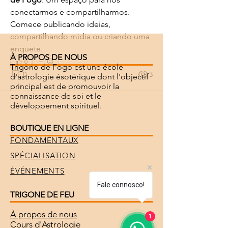
conectarmos e compartilharmos. 
Comece publicando ideias, 
compartilhando mídia ou criando uma 
enquete.
À PROPOS DE NOUS
0
Trigono de Fogo est une école
0
3
d'astrologie ésotérique dont l'objectif
principal est de promouvoir la
connaissance de soi et le
développement spirituel.
BOUTIQUE EN LIGNE
FONDAMENTAUX
SPÉCIALISATION
ÉVÉNEMENTS
Fale connosco!
TRIGONE DE FEU
À propos de nous
1
Cours d'Astrologie